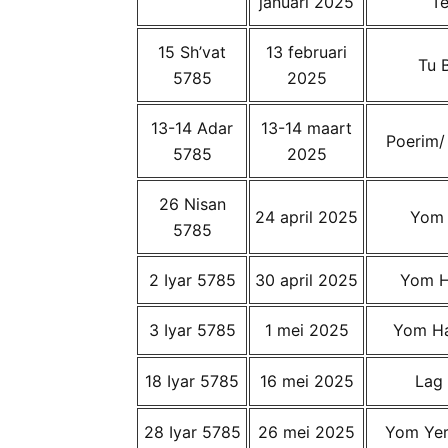
januari 2025
T
15 Sh’vat
13 februari
Tu B
5785
2025
13-14 Adar
13-14 maart
Poerim/
5785
2025
26 Nisan
24 april 2025
Yom
5785
2 Iyar 5785
30 april 2025
Yom H
3 Iyar 5785
1 mei 2025
Yom H
18 Iyar 5785
16 mei 2025
Lag
28 Iyar 5785
26 mei 2025
Yom Yer