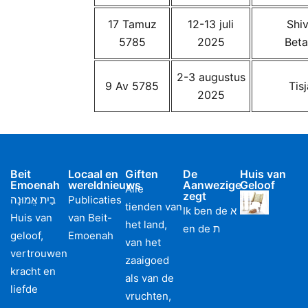
17 Tamuz
12-13 juli
Shiv
5785
2025
Bet
2-3 augustus
9 Av 5785
Tis
2025
Beit
Locaal en
Giften
De
Huis van
Emoenah
wereldnieuws
Aanwezige
Geloof
Alle
zegt
בַיִת אֱמוּנָה
Publicaties
tienden van
Ik ben de א
Huis van
van Beit-
het land,
en de ת
geloof,
Emoenah
van het
vertrouwen
zaaigoed
kracht en
als van de
liefde
vruchten,