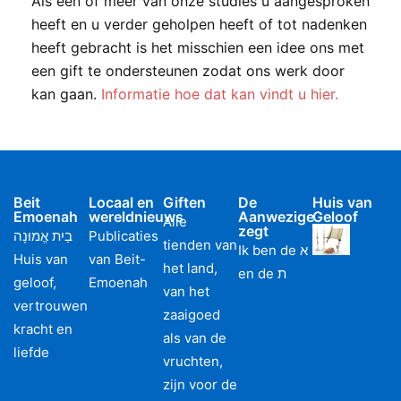
Als een of meer van onze studies u aangesproken
heeft en u verder geholpen heeft of tot nadenken
heeft gebracht is het misschien een idee ons met
een gift te ondersteunen zodat ons werk door
kan gaan.
Informatie hoe dat kan vindt u hier.
Beit
Locaal en
Giften
De
Huis van
Emoenah
wereldnieuws
Aanwezige
Geloof
Alle
zegt
בַיִת אֱמוּנָה
Publicaties
tienden van
Ik ben de א
Huis van
van Beit-
het land,
en de ת
geloof,
Emoenah
van het
vertrouwen
zaaigoed
kracht en
als van de
liefde
vruchten,
zijn voor de