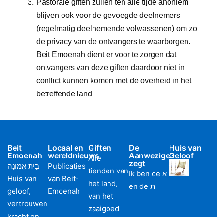
Pastorale giften zullen ten alle tijde anoniem
blijven ook voor de gevoegde deelnemers
(regelmatig deelnemende volwassenen) om zo
de privacy van de ontvangers te waarborgen.
Beit Emoenah dient er voor te zorgen dat
ontvangers van deze giften daardoor niet in
conflict kunnen komen met de overheid in het
betreffende land.
Beit
Locaal en
Giften
De
Huis van
Emoenah
wereldnieuws
Aanwezige
Geloof
Alle
zegt
בַיִת אֱמוּנָה
Publicaties
tienden van
Ik ben de א
Huis van
van Beit-
het land,
en de ת
geloof,
Emoenah
van het
vertrouwen
zaaigoed
kracht en