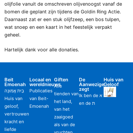
olijfolie vanuit de omschreven olijvenoogst vanaf de
bomen die geplant zijn tijdens de Goldin Ring Actie.
Daarnaast zat er een stuk olijfzeep, een bos tulpen,
wat snoep en een kaart in het feestelijk verpakt
geheel.
Hartelijk dank voor alle donaties.
Beit
Locaal en
Giften
De
Huis van
Emoenah
wereldnieuws
Aanwezige
Geloof
Alle
zegt
בַיִת אֱמוּנָה
Publicaties
tienden van
Ik ben de א
Huis van
van Beit-
het land,
en de ת
geloof,
Emoenah
van het
vertrouwen
zaaigoed
kracht en
als van de
liefde
vruchten,