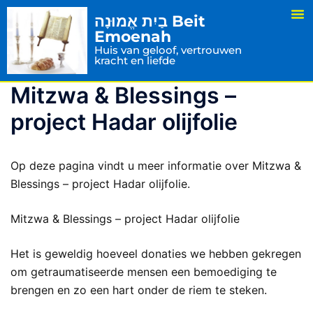
בַיִת אֱמוּנָה Beit
Emoenah
Huis van geloof, vertrouwen
kracht en liefde
Mitzwa & Blessings –
project Hadar olijfolie
Op deze pagina vindt u meer informatie over Mitzwa &
Blessings – project Hadar olijfolie.
Mitzwa & Blessings – project Hadar olijfolie
Het is geweldig hoeveel donaties we hebben gekregen
om getraumatiseerde mensen een bemoediging te
brengen en zo een hart onder de riem te steken.