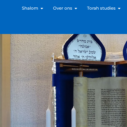
Shalom
Over ons
Torah studies