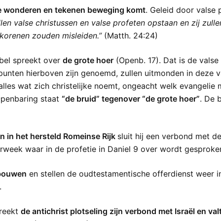
lse wonderen en tekenen beweging komt
. Geleid door valse
llen valse christussen en valse profeten opstaan en zij zul
erkorenen zouden misleiden.”
(Matth. 24:24)
jbel spreekt over
de grote hoer
(Openb. 17). Dat is de valse 
 punten hierboven zijn genoemd, zullen uitmonden in deze v
lles wat zich christelijke noemt, ongeacht welk evangelie 
Openbaring staat
“de bruid” tegenover “de grote hoer”
. De 
n in het hersteld Romeinse Rijk
sluit hij een verbond met de
arweek waar in de profetie in Daniel 9 over wordt gesproken
rbouwen
en stellen de oudtestamentische offerdienst weer i
.
breekt
de antichrist plotseling zijn verbond met Israël en val