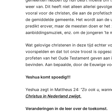
gemeenten hebben op hun beurt moeite om te 
weer van. Dit heeft niet alleen allerlei gevol
vooral voor de christen, die aan de profetis
de gemiddelde gemeente. Het wordt aan de un
predikt erover, maar de meesten doen er het z
aanbiddingsmuziek, enz. om de jongeren ‘te m
Wat gelovige christenen in deze tijd echter 
voorspelden en dat tot onze troost is opgesc
profeten van het Oude Testament geven aan i
bevinden. Aan bepaalde, door de Eeuwige voo
Yeshua komt spoedig!!!
Yeshua zegt in Mattheus 24:
“Zo ook u, wanne
Christus in Nederland zwijgt.
Veranderingen in de leer over de toekomst.