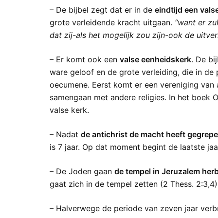
– De bijbel zegt dat er in de
eindtijd een va
grote verleidende kracht uitgaan.
“want er zu
dat zij-als het mogelijk zou zijn-ook de uitv
– Er komt ook een
valse eenheidskerk
. De bi
ware geloof en de grote verleiding, die in de
oecumene. Eerst komt er een vereniging van a
samengaan met andere religies. In het boek 
valse kerk.
– Nadat
de antichrist de macht heeft gegrepe
is 7 jaar. Op dat moment begint de laatste ja
– De Joden gaan
de tempel in Jeruzalem he
gaat zich in de tempel zetten (2 Thess. 2:3,4)
– Halverwege de periode van zeven jaar ver