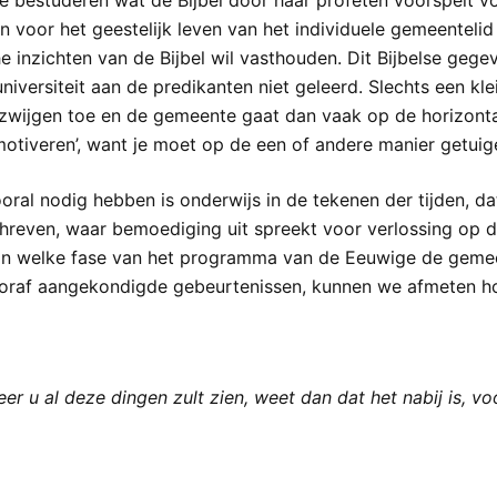
bestuderen wat de Bijbel door haar profeten voorspelt vóó
gen voor het geestelijk leven van het individuele gemeentel
che inzichten van de Bijbel wil vasthouden. Dit Bijbelse g
iversiteit aan de predikanten niet geleerd. Slechts een k
wijgen toe en de gemeente gaat dan vaak op de horizontale 
otiveren’, want je moet op de een of andere manier getuige
vooral nodig hebben is onderwijs in de tekenen der tijden, 
hreven, waar bemoediging uit spreekt voor verlossing op d
n welke fase van het programma van de Eeuwige de gemeent
raf aangekondigde gebeurtenissen, kunnen we afmeten hoe
er u al deze dingen zult zien, weet dan dat het nabij is, vo