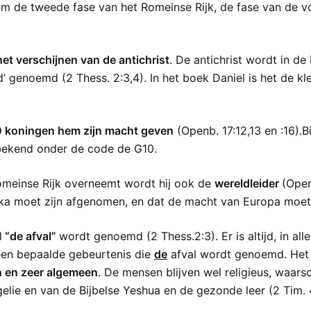
om de tweede fase van het Romeinse Rijk, de fase van de v
het verschijnen van de antichrist
. De antichrist wordt in de 
’ genoemd (2 Thess. 2:3,4). In het boek Daniel is het de kl
0 koningen hem zijn macht geven
(Openb. 17:12,13 en :16).B
s bekend onder de code de G10.
 Romeinse Rijk overneemt wordt hij ook de
wereldleider
(Open
ka moet zijn afgenomen, en dat de macht van Europa moet
l
“de afval”
wordt genoemd (2 Thess.2:3). Er is altijd, in al
 een bepaalde gebeurtenis die
de
afval wordt genoemd. Het g
n en zeer algemeen
. De mensen blijven wel religieus, waarsch
elie en van de Bijbelse Yeshua en de gezonde leer (2 Tim. 4