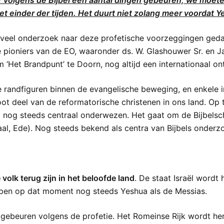
volgens de Bijbel een aantal dingen gebeuren, we moeten
het einder der tijden. Het duurt niet zolang meer voordat 
 veel onderzoek naar deze profetische voorzeggingen gedaa
De pioniers van de EO, waaronder ds. W. Glashouwer Sr. en 
m ‘Het Brandpunt’ te Doorn, nog altijd een internationaal 
e randfiguren binnen de evangelische beweging, en enkele i
t deel van de reformatorische christenen in ons land. Op 
nog steeds centraal onderwezen. Het gaat om de Bijbelscho
al, Ede). Nog steeds bekend als centra van Bijbels onderz
 volk terug zijn in het beloofde land
. De staat Israël wordt
rpen op dat moment nog steeds Yeshua als de Messias.
gebeuren volgens de profetie. Het Romeinse Rijk wordt hers