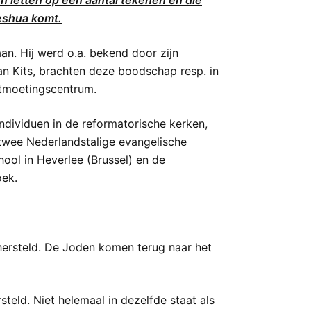
 letten op een aantal tekenen en die
Yeshua komt.
n. Hij werd o.a. bekend door zijn
Jan Kits, brachten deze boodschap resp. in
ontmoetingscentrum.
ndividuen in de reformatorische kerken,
twee Nederlandstalige evangelische
ol in Heverlee (Brussel) en de
oek.
 hersteld. De Joden komen terug naar het
teld. Niet helemaal in dezelfde staat als