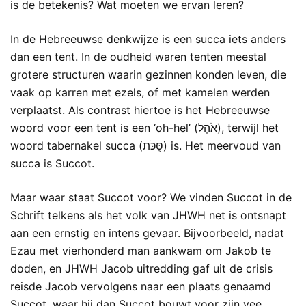
is de betekenis? Wat moeten we ervan leren?
In de Hebreeuwse denkwijze is een succa iets anders
dan een tent. In de oudheid waren tenten meestal
grotere structuren waarin gezinnen konden leven, die
vaak op karren met ezels, of met kamelen werden
verplaatst. Als contrast hiertoe is het Hebreeuwse
woord voor een tent is een ‘oh-hel’ (אֹהֶל), terwijl het
woord tabernakel succa (סֻּכֹּת) is. Het meervoud van
succa is Succot.
Maar waar staat Succot voor? We vinden Succot in de
Schrift telkens als het volk van JHWH net is ontsnapt
aan een ernstig en intens gevaar. Bijvoorbeeld, nadat
Ezau met vierhonderd man aankwam om Jakob te
doden, en JHWH Jacob uitredding gaf uit de crisis
reisde Jacob vervolgens naar een plaats genaamd
Succot, waar hij dan Succot bouwt voor zijn vee.