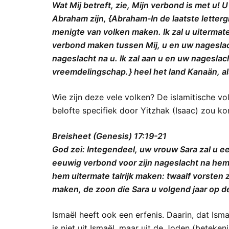
Wat Mij betreft, zie, Mijn verbond is met u!
Abraham zijn, {Abraham-In de laatste letterg
menigte van volken maken. Ik zal u uitermate
verbond maken tussen Mij, u en uw nageslach
nageslacht na u. Ik zal aan u en uw nageslach
vreemdelingschap. } heel het land Kanaän, al
Wie zijn deze vele volken? De islamitische 
belofte specifiek door Yitzhak (Isaac) zou k
Breisheet (Genesis) 17:19-21
God zei: Integendeel, uw vrouw Sara zal u 
eeuwig verbond voor zijn nageslacht na hem.
hem uitermate talrijk maken: twaalf vorsten 
maken, de zoon die Sara u volgend jaar op de
Ismaël heeft ook een erfenis. Daarin, dat Ism
is niet uit Ismaël, maar uit de Joden (betek