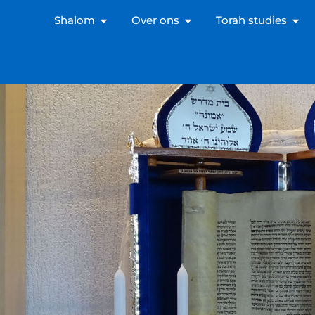
Shalom
Over ons
Torah studies