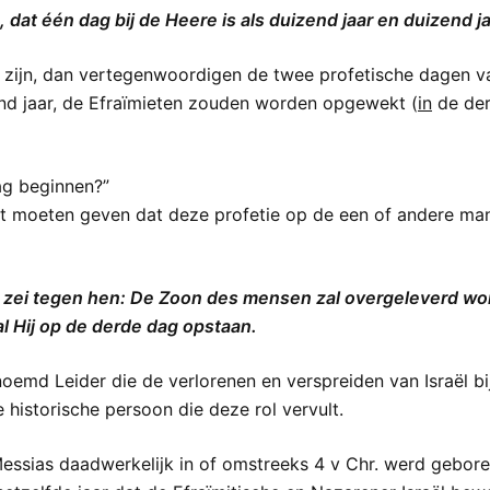
, dat één dag bij de Heere is als duizend jaar en duizend j
ar zijn, dan vertegenwoordigen de twee profetische dagen v
nd jaar, de Efraïmieten zouden worden opgewekt (
in
de der
ag beginnen?”
nt moeten geven dat deze profetie op de een of andere man
en zei tegen hen: De Zoon des mensen zal overgeleverd w
l Hij op de derde dag opstaan.
enoemd Leider die de verlorenen en verspreiden van Israël b
 historische persoon die deze rol vervult.
ssias daadwerkelijk in of omstreeks 4 v Chr. werd gebore