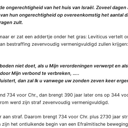
 de ongerechtigheid van het huis van Israël. Zoveel dagen al
en van hun ongerechtigheid op overeenkomstig het aantal
ragen zult.
 maar er zat een addertje onder het gras: Leviticus vertelt 
van bestraffing zevenvoudig vermenigvuldigd zullen krijgen:
geboden niet doet, als u Mijn verordeningen verwerpt en al
door Mijn verbond te verbreken, …..
 luistert, dan zal Ik u vanwege uw zonden zeven keer erger
nd 734 voor Chr., dan brengt 390 jaar later ons op 344 voo
aarom werd zijn straf zevenvoudig vermenigvuldigd.
r aan straf. Daarom brengt 734 voor Chr. plus 2730 jaar str
 zijn het ontluikende begin van een Efraïmitische beweging