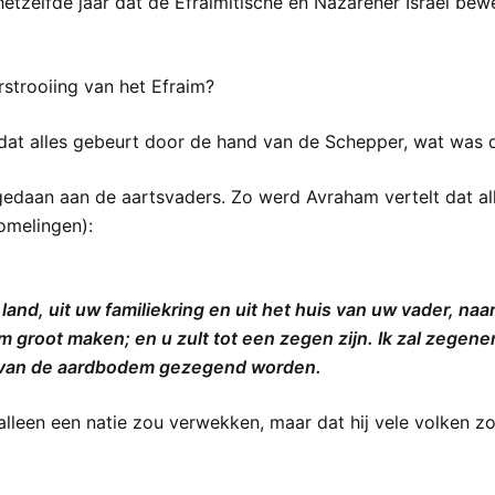
hetzelfde jaar dat de Efraïmitische en Nazarener Israël be
strooiing van het Efraim?
 dat alles gebeurt door de hand van de Schepper, wat was d
gedaan aan de aartsvaders. Zo werd Avraham vertelt dat a
omelingen):
d, uit uw familiekring en uit het huis van uw vader, naar he
groot maken; en u zult tot een zegen zijn. Ik zal zegenen
ten van de aardbodem gezegend worden.
 alleen een natie zou verwekken, maar dat hij vele volken 