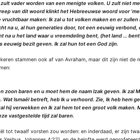
 U zult vader worden van een menigte volken. U zult niet 
reep van dit woord klinkt het Hebreeuwse woord voor ‘meni
 vruchtbaar maken: Ik zal u tot volken maken en er zullen 
t na u, al hun generaties door, tot een eeuwig verbond, o
t na u het land waar u vreemdeling bent, {het land … bent-
s eeuwig bezit geven. Ik zal hun tot een God zijn.
volkeren stammen ook af van Avraham, maar dit zijn niet d
omen:
een zoon baren en u moet hem de naam Izak geven. Ik zal 
 Wat Ismaël betreft, heb Ik u verhoord. Zie, Ik heb hem
zal hij verwekken en Ik zal hem tot een groot volk maken. M
ze vastgestelde tijd zal baren.
aël tot twaalf vorsten zou worden: en inderdaad, er zijn tw
enis Yeshua, Johannes 4:22), en de belofte werd geprofetee