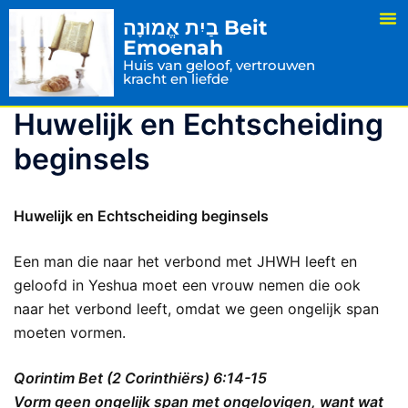
בַיִת אֱמוּנָה Beit
Emoenah
Huis van geloof, vertrouwen
kracht en liefde
Huwelijk en Echtscheiding
beginsels
Huwelijk en Echtscheiding beginsels
Een man die naar het verbond met JHWH leeft en
geloofd in Yeshua moet een vrouw nemen die ook
naar het verbond leeft, omdat we geen ongelijk span
moeten vormen.
Qorintim Bet (2 Corinthiërs) 6:14-15
Vorm geen ongelijk span met ongelovigen, want wat