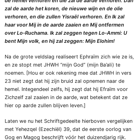
de hemel verhoren en die zal de aarde verhoren. Dan
zal de aarde het koren, de nieuwe wijn en de olie
verhoren, en die zullen Yisraël verhoren. En Ik zal
haar voor Mij in de aarde zaaien en Mij ontfermen
over Lo-Ruchama. Ik zal zeggen tegen Lo-Ammi: U
bent Mijn volk, en hij zal zeggen: Mijn Elohim!
Na de grote veldslag realiseert Ephraïm zich wie ze is,
en ze stopt met JHWH “mijn God” (mijn Ba’ali) te
noemen. [Hou er ook rekening mee dat JHWH in vers
23 niet zegt dat hij zijn bruid zal opnemen naar de
hemel. Integendeel zelfs, hij zegt dat hij Efraïm voor
Zichzelf zal zaaien in de aarde, wat betekent dat ze
hier op aarde zullen blijven leven.]
Laten we nu het Schriftgedeelte hierboven vergelijken
met Yehezqel (Ezechiël) 39, dat de eerste oorlog van
Gog en Magog beschrijft vóór het duizendjarig rijk.