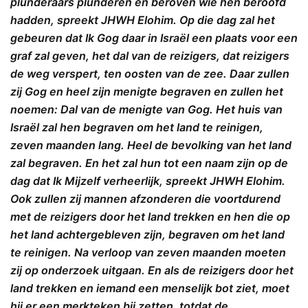
plunderaars plunderen en beroven wie hen beroofd
hadden, spreekt JHWH Elohim. Op die dag zal het
gebeuren dat Ik Gog daar in Israël een plaats voor een
graf zal geven, het dal van de reizigers, dat reizigers
de weg verspert, ten oosten van de zee. Daar zullen
zij Gog en heel zijn menigte begraven en zullen het
noemen: Dal van de menigte van Gog. Het huis van
Israël zal hen begraven om het land te reinigen,
zeven maanden lang. Heel de bevolking van het land
zal begraven. En het zal hun tot een naam zijn op de
dag dat Ik Mijzelf verheerlijk, spreekt JHWH Elohim.
Ook zullen zij mannen afzonderen die voortdurend
met de reizigers door het land trekken en hen die op
het land achtergebleven zijn, begraven om het land
te reinigen. Na verloop van zeven maanden moeten
zij op onderzoek uitgaan. En als de reizigers door het
land trekken en iemand een menselijk bot ziet, moet
hij er een merkteken bij zetten, totdat de