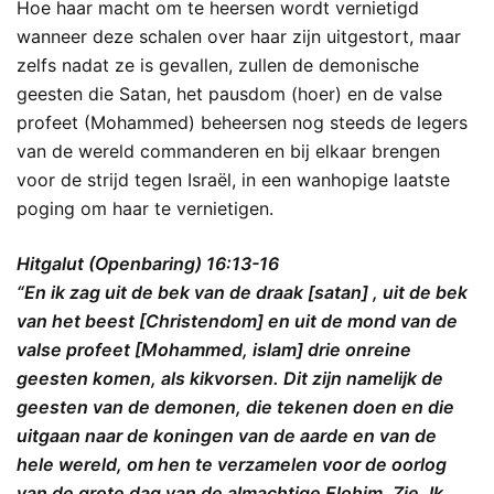
Hoe haar macht om te heersen wordt vernietigd
wanneer deze schalen over haar zijn uitgestort, maar
zelfs nadat ze is gevallen, zullen de demonische
geesten die Satan, het pausdom (hoer) en de valse
profeet (Mohammed) beheersen nog steeds de legers
van de wereld commanderen en bij elkaar brengen
voor de strijd tegen Israël, in een wanhopige laatste
poging om haar te vernietigen.
Hitgalut (Openbaring) 16:13-16
“En ik zag uit de bek van de draak [satan] , uit de bek
van het beest [Christendom] en uit de mond van de
valse profeet [Mohammed, islam] drie onreine
geesten komen, als kikvorsen. Dit zijn namelijk de
geesten van de demonen, die tekenen doen en die
uitgaan naar de koningen van de aarde en van de
hele wereld, om hen te verzamelen voor de oorlog
van de grote dag van de almachtige Elohim. Zie, Ik