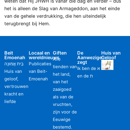
weten dat Hij JHWH is vanaf die dag en verder – dus
het is alleen de Slag van Armageddon, aan het einde
van de gehele verdrukking, die hen uiteindelijk
terugbrengt bij Hem.
Beit
Locaal en
Giften
De
Huis van
Emoenah
wereldnieuws
Aanwezige
Geloof
Alle
zegt
בַיִת אֱמוּנָה
Publicaties
tienden van
Ik ben de א
Huis van
van Beit-
het land,
en de ת
geloof,
Emoenah
van het
vertrouwen
zaaigoed
kracht en
als van de
liefde
vruchten,
zijn voor de
Eeuwige
bestemd.