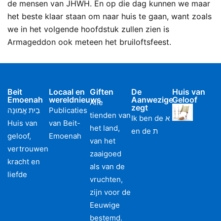
de mensen van JHWH. En op die dag kunnen we maar
het beste klaar staan om naar huis te gaan, want zoals
we in het volgende hoofdstuk zullen zien is
Armageddon ook meteen het bruiloftsfeest.
Beit
Locaal en
Giften
De
Huis van
Emoenah
wereldnieuws
Aanwezige
Geloof
Alle
zegt
בַיִת אֱמוּנָה
Publicaties
tienden van
Ik ben de א
Huis van
van Beit-
het land,
en de ת
geloof,
Emoenah
van het
vertrouwen
zaaigoed
kracht en
als van de
liefde
vruchten,
zijn voor de
Eeuwige
bestemd.