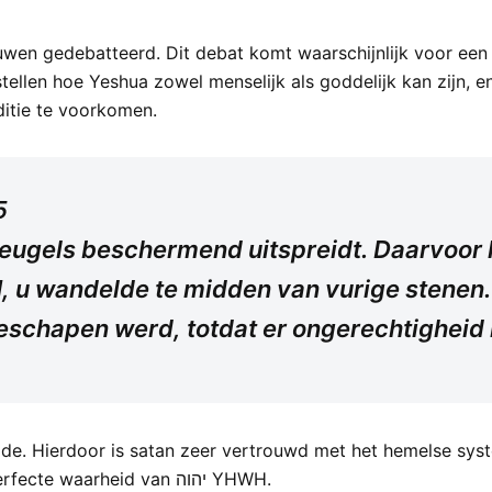
n gedebatteerd. Dit debat komt waarschijnlijk voor een dee
tellen hoe Yeshua zowel menselijk als goddelijk kan zijn, e
itie te voorkomen.
5
leugels beschermend uitspreidt. Daarvoor 
, u wandelde te midden van vurige stenen.
eschapen werd, totdat er ongerechtigheid 
de. Hierdoor is satan zeer vertrouwd met het hemelse syst
misleiden en uit de buurt te houden van de perfecte waarheid van יהוה YHWH.