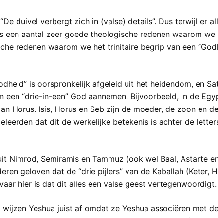
 duivel verbergt zich in (valse) details”. Dus terwijl er a
vens een aantal zeer goede theologische redenen waarom we
che redenen waarom we het trinitaire begrip van een “Godhei
dheid” is oorspronkelijk afgeleid uit het heidendom, en Sat
n een “drie-in-een” God aannemen. Bijvoorbeeld, in de Egy
an Horus. Isis, Horus en Seb zijn de moeder, de zoon en d
leerden dat dit de werkelijke betekenis is achter de letters 
 uit Nimrod, Semiramis en Tammuz (ook wel Baal, Astarte en
Anderen geloven dat de “drie pijlers” van de Kaballah (Keter
aar hier is dat dit alles een valse geest vertegenwoordigt.
ijzen Yeshua juist af omdat ze Yeshua associëren met de “Dr