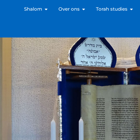
Shalom
Over ons
Torah studies