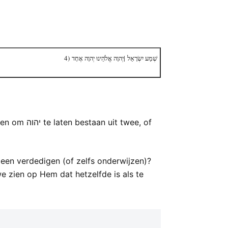
4) שְׁמַע יִשְׂרָאֵל |יְהוָה אֱלֹהֵינוּ יְהוָה אֶחָד
 een verdedigen (of zelfs onderwijzen)?
e zien op Hem dat hetzelfde is als te