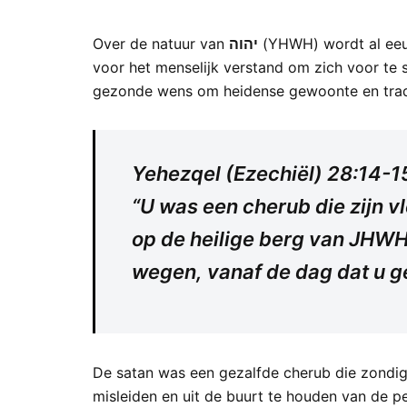
Over de natuur van
יהוה
(YHWH) wordt al eeuwe
voor het menselijk verstand om zich voor te s
gezonde wens om heidense gewoonte en trad
Yehezqel (Ezechiël) 28:14-1
“U was een cherub die zijn v
op de heilige berg van JHWH
wegen, vanaf de dag dat u g
De satan was een gezalfde cherub die zondig