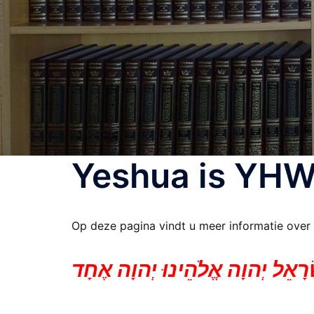
Yeshua is YH
Op deze pagina vindt u meer informatie ove
ׂרָאֵל יְהוָה אֱלֹהֵינוּ יְהוָה אֶחָד