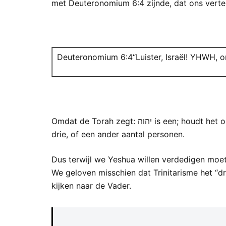
met Deuteronomium 6:4 zijnde, dat ons vertel
Deuteronomium 6:4“Luister, Israël! YHWH, o
Omdat de Torah zegt: יהוה is een; houdt het orthodoxe jodendom vol dat het afgodische is om te proberen om יהוה te laten bestaan uit twee, of
drie, of een ander aantal personen.
Dus terwijl we Yeshua willen verdedigen moet
We geloven misschien dat Trinitarisme het “dr
kijken naar de Vader.