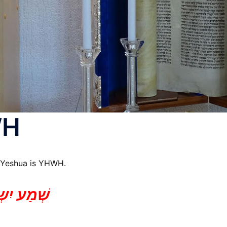
WH
r Yeshua is YHWH.
שְׁמַע יִשְ