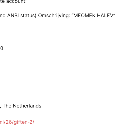
te account:
 (no ANBI status) Omschrijving: “MEOMEK HALEV”
20
, The Netherlands
nl/26/giften-2/