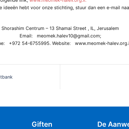
e ideeën hebt voor onze stichting, stuur dan een e-mail na
Shorashim Centrum – 13 Shamai Street , IL, Jerusalem
Email: meomek.halev10@gmail.com;
e: +972 54-6755995. Website: www.meomek-halev.org.i
stbank
Giften
De Aanwe