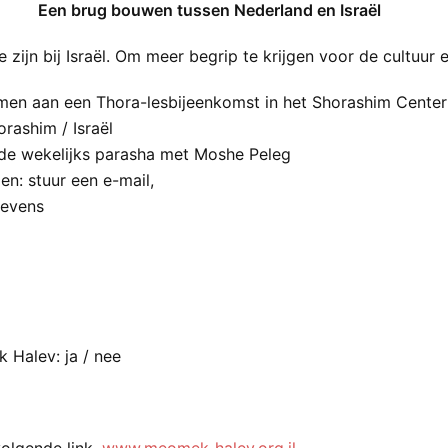
Een brug bouwen tussen Nederland en Israël
zijn bij Israël. Om meer begrip te krijgen voor de cultuur e
en aan een Thora-lesbijeenkomst in het Shorashim Center 
orashim / Israël
 de wekelijks parasha met Moshe Peleg
n: stuur een e-mail,
gevens
 Halev: ja / nee
volgende link,
www.meomek-halev.org.il.