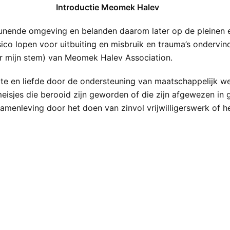
Introductie Meomek Halev
unende omgeving en belanden daarom later op de pleinen en
ico lopen voor uitbuiting en misbruik en trauma’s ondervin
aar mijn stem) van Meomek Halev Association.
e en liefde door de ondersteuning van maatschappelijk we
isjes die berooid zijn geworden of die zijn afgewezen i
samenleving door het doen van zinvol vrijwilligerswerk of 