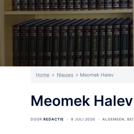
Home
»
Nieuws
»
Meomek Halev
Meomek Halev
DOOR
REDACTIE
9 JULI 2020
ALGEMEEN
,
BE