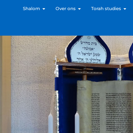
Shalom
Over ons
Torah studies