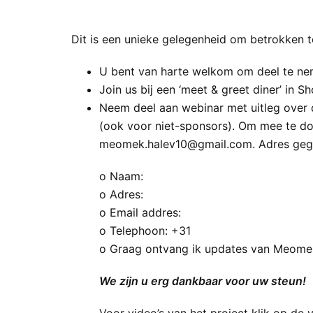
Dit is een unieke gelegenheid om betrokken te 
U bent van harte welkom om deel te nem
Join us bij een ‘meet & greet diner’ in Sh
Neem deel aan webinar met uitleg over
(ook voor niet-sponsors). Om mee te doe
meomek.halev10@gmail.com. Adres ge
o Naam:
o Adres:
o Email addres:
o Telephoon: +31
o Graag ontvang ik updates van Meomek
We zijn u erg dankbaar voor uw steun!
Voor video’s van het project klik op de 