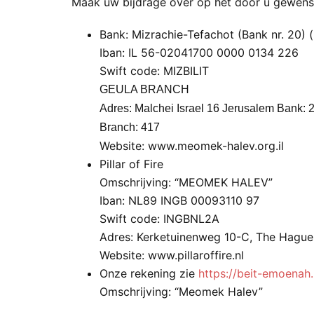
Maak uw bijdrage over op het door u gewens
Bank: Mizrachie-Tefachot (Bank nr. 20)
Iban: IL 56-02041700 0000 0134 226
Swift code: MIZBILIT
GEULA BRANCH
Adres: Malchei Israel 16 Jerusalem Bank: 
Branch: 417
Website: www.meomek-halev.org.il
Pillar of Fire
Omschrijving: “MEOMEK HALEV”
Iban: NL89 INGB 00093110 97
Swift code: INGBNL2A
Adres: Kerketuinenweg 10-C, The Hague
Website: www.pillaroffire.nl
Onze rekening zie
https://beit-emoenah.
Omschrijving: “Meomek Halev”