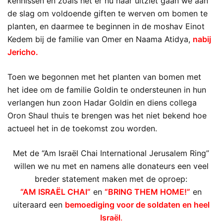
kennissen en zoals het er nu naar uitziet gaan we aan
de slag om voldoende giften te werven om bomen te
planten, en daarmee te beginnen in de moshav Einot
Kedem bij de familie van Omer en Naama Atidya,
nabij
Jericho.
Toen we begonnen met het planten van bomen met
het idee om de familie Goldin te ondersteunen in hun
verlangen hun zoon Hadar Goldin en diens collega
Oron Shaul thuis te brengen was het niet bekend hoe
actueel het in de toekomst zou worden.
Met de “Am Israël Chai International Jerusalem Ring”
willen we nu met en namens alle donateurs een veel
breder statement maken met de oproep:
“AM ISRAËL CHAI”
en
“BRING THEM HOME!”
en
uiteraard een
bemoediging voor de soldaten en heel
Israël
.