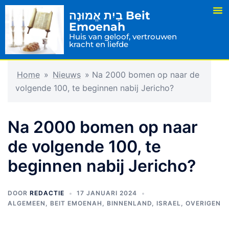
בַיִת אֱמוּנָה Beit
Emoenah
Huis van geloof, vertrouwen
kracht en liefde
Home
»
Nieuws
»
Na 2000 bomen op naar de
volgende 100, te beginnen nabij Jericho?
Na 2000 bomen op naar
de volgende 100, te
beginnen nabij Jericho?
DOOR
REDACTIE
17 JANUARI 2024
ALGEMEEN
,
BEIT EMOENAH
,
BINNENLAND
,
ISRAEL
,
OVERIGEN