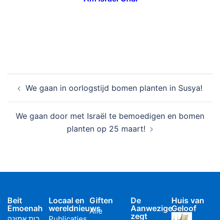
We gaan in oorlogstijd bomen planten in Susya!
We gaan door met Israël te bemoedigen en bomen
planten op 25 maart!
Beit
Locaal en
Giften
De
Huis van
Emoenah
wereldnieuws
Aanwezige
Geloof
Alle
zegt
בַיִת אֱמוּנָה
Publicaties