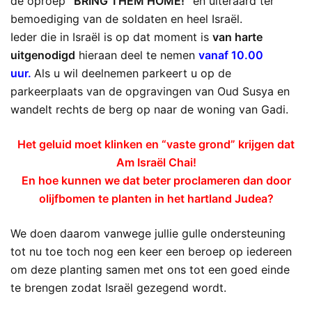
de oproep
“BRING THEM HOME!”
en uiteraard ter
bemoediging van de soldaten en heel Israël.
Ieder die in Israël is op dat moment is
van harte
uitgenodigd
hieraan deel te nemen
vanaf 10.00
uur.
Als u wil deelnemen parkeert u op de
parkeerplaats van de opgravingen van Oud Susya en
wandelt rechts de berg op naar de woning van Gadi.
Het geluid moet klinken en “vaste grond” krijgen dat
Am Israël Chai!
En hoe kunnen we dat beter proclameren dan door
olijfbomen te planten in het hartland Judea?
We doen daarom vanwege jullie gulle ondersteuning
tot nu toe toch nog een keer een beroep op iedereen
om deze planting samen met ons tot een goed einde
te brengen zodat Israël gezegend wordt.