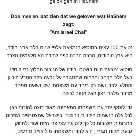
gelovigen in HaShem.
Doe mee en laat zien dat we geloven wat HaShem
zegt:
“Am Israël Chai”
נטיעת 100 עצים בסוסיא הנמצאת אלפי שנים בלב ארץ יהודה,
היא ארץ היהודים, הרבה הרבה לפני שהדת האיסלאמית נוצרה.
סוסיא נמצאת היום בשטח ובידיו של הגיבור החלוץ גדי לוסקי
בעל הלב הרחב והרחום שמתגורר על גבעה בלב הטבע הירוק
והסלעי לבדו ושם רק ביחד עם משפחתו שלו ושאינו מפחד
מדבר מלבד רצון האל הטוב לכולם.
גדי לוסקי יחד עם משפחתו המאמינה מאוד רוצה להודות כאן
לכל אלה הנשמות היקרות בהולנד ובישראל שמצטרפים ועוזרים
בתרומות חשובות כל כך לנטיעת עצי פרי הזית ועוד ולחיזוק
גבעת מקום מגוריו, הוא לבדו ומשפחתו מול אוייבים רעים,