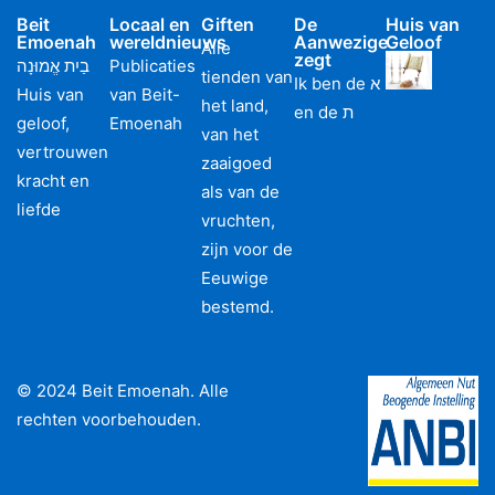
Beit
Locaal en
Giften
De
Huis van
Emoenah
wereldnieuws
Aanwezige
Geloof
Alle
zegt
בַיִת אֱמוּנָה
Publicaties
tienden van
Ik ben de א
Huis van
van Beit-
het land,
en de ת
geloof,
Emoenah
van het
vertrouwen
zaaigoed
kracht en
als van de
liefde
vruchten,
zijn voor de
Eeuwige
bestemd.
© 2024 Beit Emoenah. Alle
rechten voorbehouden.