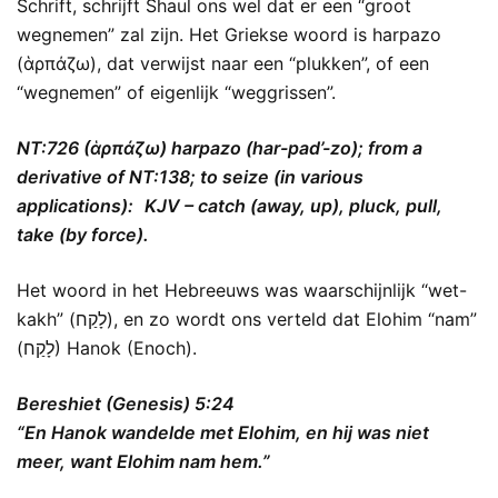
Schrift, schrijft Shaul ons wel dat er een “groot
wegnemen” zal zijn. Het Griekse woord is harpazo
(ἁρπάζω), dat verwijst naar een “plukken”, of een
“wegnemen” of eigenlijk “weggrissen”.
NT:726 (ἁρπάζω) harpazo (har-pad’-zo); from a
derivative of NT:138; to seize (in various
applications): KJV – catch (away, up), pluck, pull,
take (by force).
Het woord in het Hebreeuws was waarschijnlijk “wet-
kakh” (לָקַח), en zo wordt ons verteld dat Elohim “nam”
(לָקַח) Hanok (Enoch).
Bereshiet (Genesis) 5:24
“En Hanok wandelde met Elohim, en hij was niet
meer, want Elohim nam hem.”