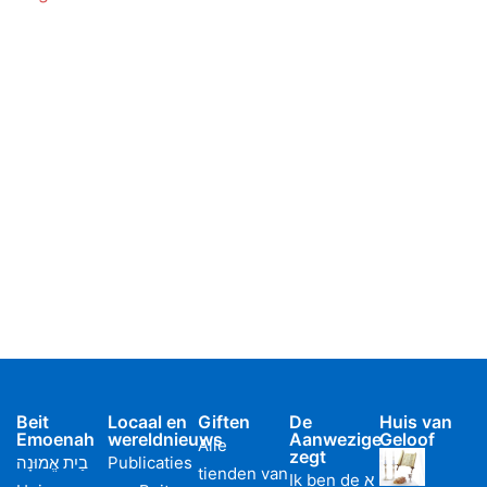
Beit
Locaal en
Giften
De
Huis van
Emoenah
wereldnieuws
Aanwezige
Geloof
Alle
zegt
בַיִת אֱמוּנָה
Publicaties
tienden van
Ik ben de א